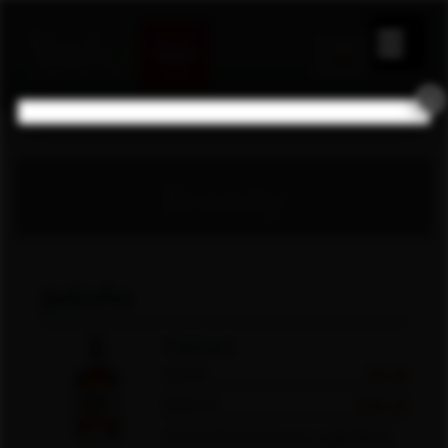
×
Brandy
ტიხარი
Tikhari
40ml
26 zł
500ml
230 zł
Ciemnobursztynowa, o gładkich,