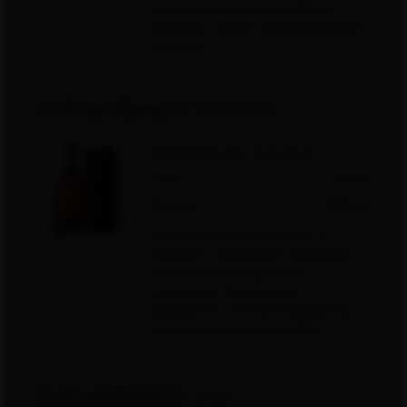
karmelowych aromatach oraz
posmaku wanilii i kandyzowanych
owoców.
სარაჯიშვილი V.S.O.P
Sarajishvili V.S.O.P
40ml
35 zł
700ml
380 zł
Herbaciano-bursztynowa, o
gładkich i wyraźnych aromatach
miodu wrzosowego oraz
cynamonu. Kompozycja
destylatów, z których najstarszy
leżakuje przez ponad 12 lat.
სარაჯიშვილი x.o.