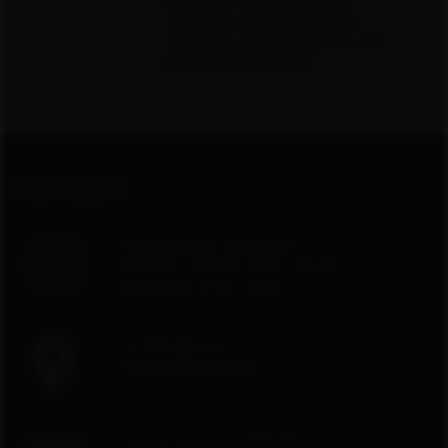
miekkość oraz indywidualny
charakter. Kompozycja 40-, 50-
letnich destylatorów.
Kontakt
Poniedziałek: nieczynne
Wtorek - Sobota: 13.00 - 24.00
Niedziela: 12.00 - 23.00
ul. Wierzbowa 11
00-094 Warszawa
e-mail:
rezerwacje@rusiko.pl