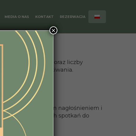
MEDIA O NAS
KONTAKT
REZERWACJA
×
zależnie od okazji oraz liczby
ze wielorakie oczekiwania.
na, z autonomicznym nagłośnieniem i
cji oraz biznesowych spotkań do