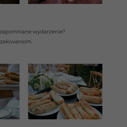
iezapomniane wydarzenie?
czekiwaniom.