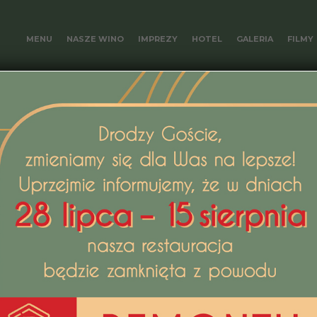
MENU
NASZE WINO
IMPREZY
HOTEL
GALERIA
FILMY
ej restauracji możecie spędzić wyjątkowy czas nie
iecie u nas 4 klimatyczne sale, które spełnią Was
lami i dywanami z minionej epoki. Klimatyzowa
y wybór w przypadku urządzania kameralnej kola