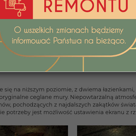
je się na niższym poziomie, z dwiema łazienkam
ryginalne ceglane mury. Niepowtarzalną atmosfer
ów, pochodzących z najdalszych zakątków świata.
ie potrzeby jest możliwość ustawienia ekranu z r