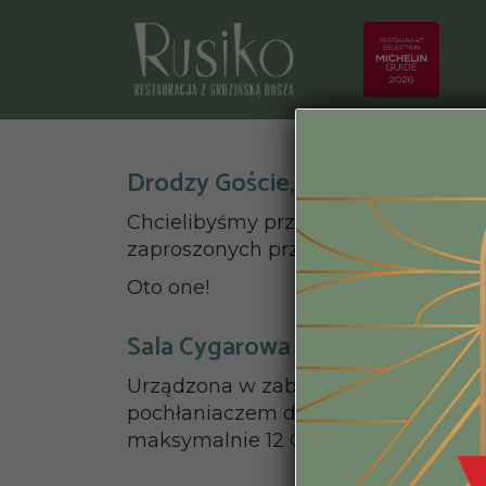
Drodzy Goście,
Chcielibyśmy przypomnieć, że w nasz
zaproszonych przez Was osób. Znajdz
Oto one!
Sala Cygarowa
Urządzona w zabytkowym stylu, meb
pochłaniaczem dymu z cygar. Idealn
maksymalnie 12 Gości.