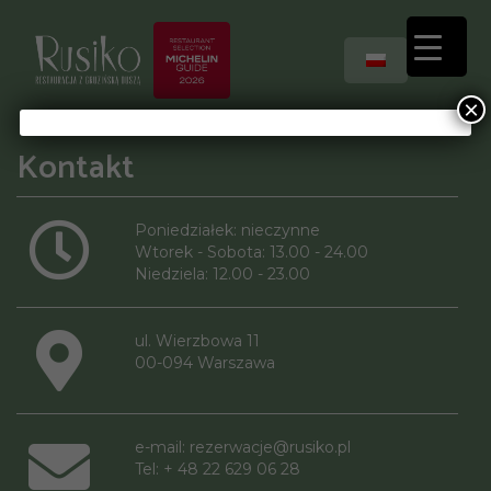
×
Kontakt
Poniedziałek: nieczynne
Wtorek - Sobota: 13.00 - 24.00
Niedziela: 12.00 - 23.00
ul. Wierzbowa 11
00-094 Warszawa
e-mail:
rezerwacje@rusiko.pl
Tel: + 48 22 629 06 28