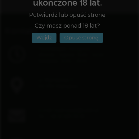
ukończone 18 lat.
Potwierdź lub opuść stronę
Czy masz ponad 18 lat?
Kontakt
Wejdź
Opuść stronę
Poniedziałek: nieczynne
Wtorek - Sobota: 13.00 - 24.00
Niedziela: 12.00 - 23.00
ul. Wierzbowa 11
00-094 Warszawa
e-mail:
rezerwacje@rusiko.pl
Tel: + 48 22 629 06 28