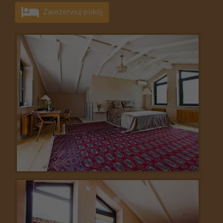
Zarezerwuj pokój